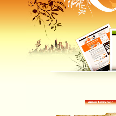
Антон Таммсааре