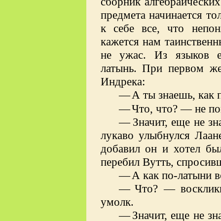
сборник алгебраических 
предмета начинается тол
к себе все, что непон
кажется нам таинственн
не ужас. Из языков е
латынь. При первом ж
Индрека:
—
А ты знаешь, как 
—
Что, что? — не п
—
Значит, еще не з
лукаво улыбнулся Лаа
добавил он и хотел был
перебил Вутть, спросив
—
А как по-латыни 
—
Что? — воскликн
умолк.
—
Значит, еще не з