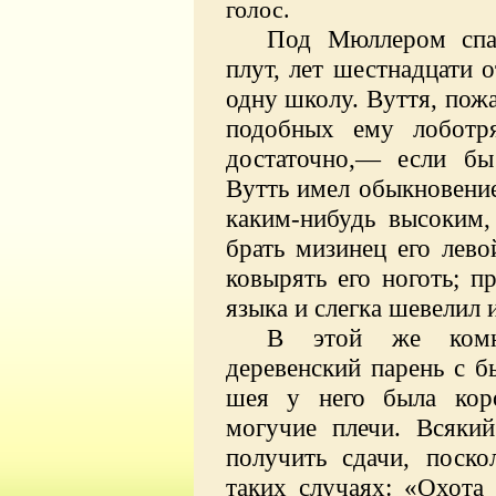
голос.
Под Мюллером спал
плут, лет шестнадцати 
одну школу. Вуття, пож
подобных ему лоботр
достаточно,— если бы
Вутть имел обыкновение
каким-нибудь высоким,
брать мизинец его лев
ковырять его ноготь; 
языка и слегка шевелил 
В этой же комн
деревенский парень с б
шея у него была коро
могучие плечи. Всякий
получить сдачи, поско
таких случаях: «Охота