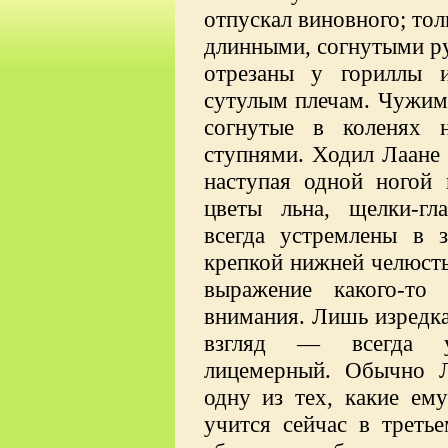
отпускал виновного; тол
длинными, согнутыми ру
отрезаны у гориллы 
сутулым плечам. Чужими
согнутые в коленях 
ступнями. Ходил Лаане
наступая одной ногой 
цветы льна, щелки-гл
всегда устремлены в 
крепкой нижней челюст
выражение какого-то 
внимания. Лишь изредка
взгляд — всегда у
лицемерный. Обычно Л
одну из тех, какие ем
учится сейчас в треть