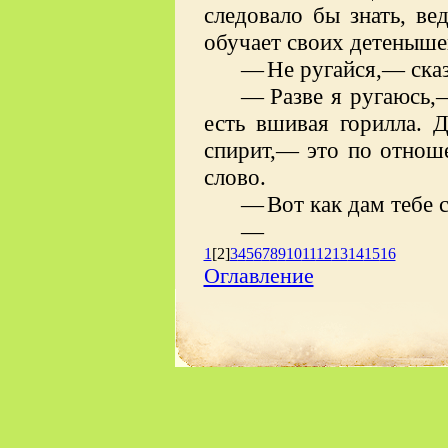
следовало бы знать, ве
обучает своих детенышей
—
Не ругайся,— сказ
—
Разве я ругаюсь,
есть вшивая горилла. Д
спирит,— это по отнош
слово.
—
Вот как дам тебе 
—
1
[2]
3
4
5
6
7
8
9
10
11
12
13
14
15
16
Оглавление