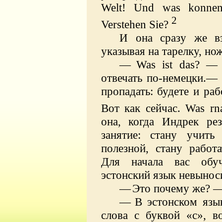
Welt
!
Und was konnen
2
Verstehen Sie?
И она сразу же вз
указывая на тарелку, но
—
Was
ist
das
? — 
отвечать по-немецки.— 
пропадать: будете и раб
Вот как сейчас.
Was
rn
она, когда Индрек ре
занятие: стану учить
полезной, стану рабо
Для начала вас обу
эстонский язык невынос
—
Это почему же? —
—
В эстонском язы
слова с буквой «с», во