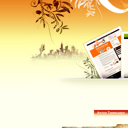
Антон Таммсааре