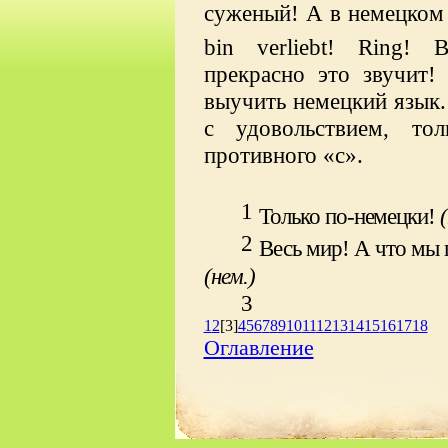
суженый! А в немецком 
bin
verliebt
!
Ring
!
B
прекрасно это звучит
выучить немецкий язык. 
с удовольствием, то
противного «с».
1
Только по-немецки!
2
Весь мир! А что мы 
(нем.)
3
1
2
[3]
4
5
6
7
8
9
10
11
12
13
14
15
16
17
18
Оглавление