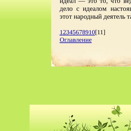
идеал — это то, что ве
дело с идеалом настоя
этот народный деятель та
1
2
3
4
5
6
7
8
9
10
[11]
Оглавление