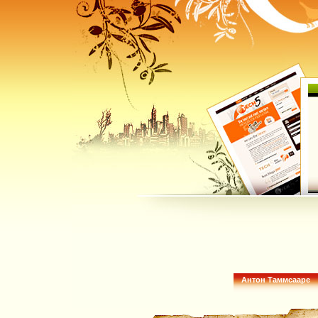
Антон Таммсааре