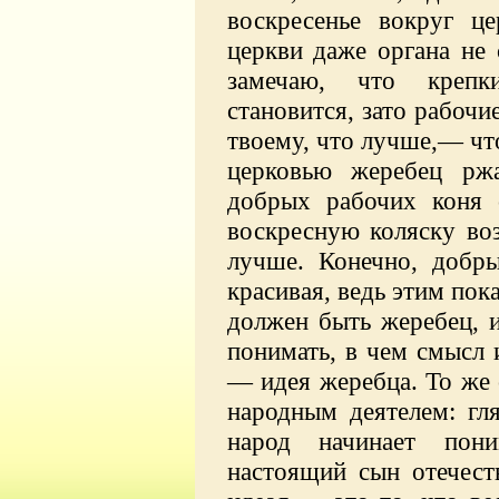
воскресенье вокруг ц
церкви даже органа не
замечаю, что креп
становится, зато рабочие
твоему, что лучше,— что
церковью жеребец рж
добрых рабочих коня 
воскресную коляску во
лучше. Конечно, добр
красивая, ведь этим пок
должен быть жеребец, и
понимать, в чем смысл 
— идея жеребца. То же 
народным деятелем: гл
народ начинает пон
настоящий сын отечест