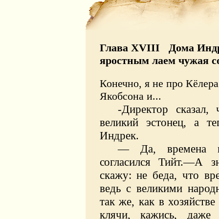
Глава XVIII Дома Индр
яростным лаем чужая с
Конечно, я не про Кёлера
Якобсона и...
-Директор сказал,
великий эстонец, а т
Индрек.
—
Да, времена 
согла
сился Тийт.—А зн
скажу: не беда, что в
ведь с великими народ
так же, как в хозяйстве
клячи, кажись, даже