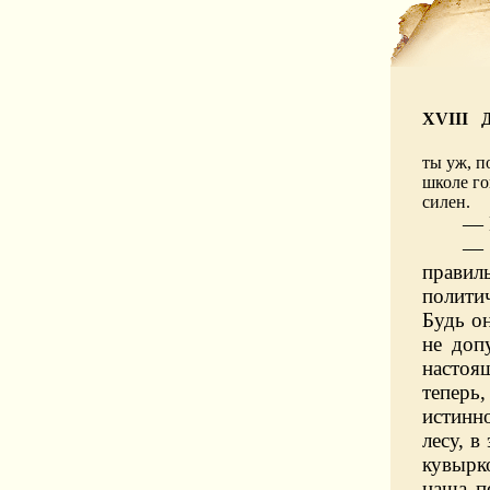
XVIII Д
ты уж, п
школе го
силен.
— 
— 
правиль
полити
Будь о
не доп
настоя
теперь
истинн
лесу, 
кувырк
наша п