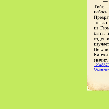
—
Тийт,—
небось 
Превра
только
из Гер
быть, п
отдушин
изучае
Ветхий 
Катехиз
значит,
1
2
3
4
5
6
7
Оглавле