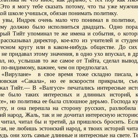
 Это я могу тебе сказать потому, что ты уже мужчин
ой школе учишься, обязан понимать политику.
 увы, Индрек очень мало что понимал в политике, 
ему должно было исполниться двадцать. Одно пора
тарый Тийт упоминал те же имена и события, о кото
 рассказывал директор, кое-кто из учителей и студе
тесном кругу или в каком-нибудь обществе. До сих
не придавал этому значения, в одно ухо впускал, в д
ал, но, услышав то же самое от Тийта, сделал вывод
, по-видимому, важнее, чем он предполагал.
«Вирулане» в свое время тоже складно писала, 
новская «Сакала», но ее вскорости прикрыли, съ
жал Тийт.— В «Валгусе» печатались интересные ист
 не было таких
интересных и длинных историй, к
е», но по
литика ее была сплошное дерьмо. Господа к
зету, и она перешла на сторону русских, разлюбила
ий народ, Жаль, так и не дочитал интересную историю
 читал, читал бы и третий, да пришлось бросить. Есл
ая, не любишь эстонский народ, я твоих историй чита
будь они хоть самые длинные и интересные на свете. Т