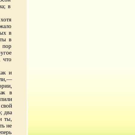
а; в
хотя
жало
рых в
нты в
 пор
ругое
, что
как и
ели,—
ории,
ак в
упили
 свой
; два
и ты,
ть не
еперь