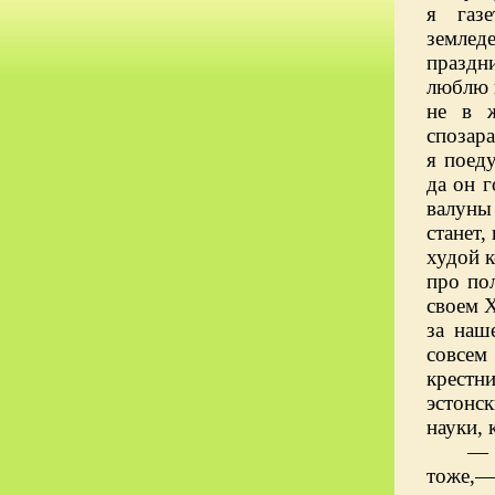
я газе
землед
праздн
люблю 
не в ж
спозара
я поеду
да он г
валуны
станет,
худой к
про пол
своем 
за наш
совсем
крестн
эстонс
науки, 
—
тоже,—