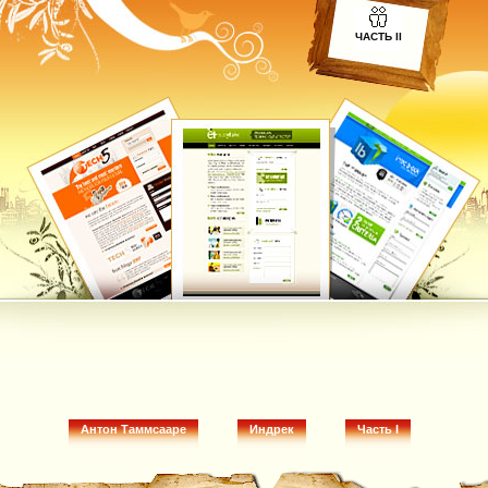
ЧАСТЬ II
Антон Таммсааре
Индрек
Часть I