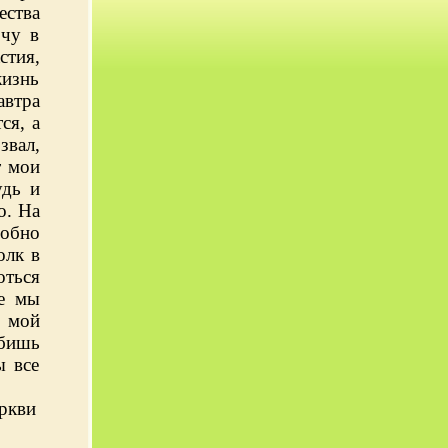
ства
очу в
стия,
жизнь
втра
ся, а
звал,
т мои
удь и
о. На
робно
олк в
оться
же мы
й мой
юбишь
ы все
ркви