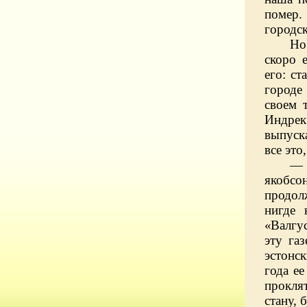
помер.
городск
Но
скоро 
его: с
городе
своем 
Индрек 
выпуск
все это
— 
якобсо
продол
нигде
«Валгус
эту га
эстонск
года ее
проклят
стану, 