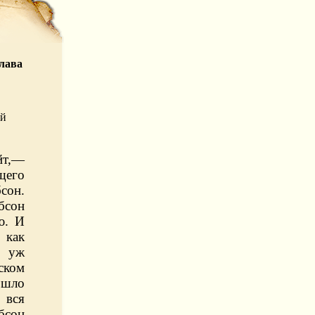
лава
ей
т,—
ящего
сон.
бсон
ю. И
 как
о уж
ском
ошло
 вся
бсон