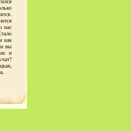
сился
олько
ятся.
нется
о нас
Стало
м как
ки вы
зис и
учат?
цкая,
к.