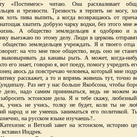
ту «Постимеэс» читаю. Она расхваливает обще
ельцев и трезвости. Трезвость я терпеть не могу, х
ик хоть пива выпить, а когда возвращаюсь от прича
натощак хватить добрую чарку водки, без этого мне 
изнь. А общество земледельцев я одобряю и за
нку выезжаю по этому делу. Люди в церковь отправят
 общество земледельцев учреждать. Я и твоего отца 
оворит: на что мне твое общество, ведь оно не стане
 выковыривать да канавы рыть. А может, когда-ниб
 кто его знает, говорю я, вот поеду, помогу учредить ег
онец авось да повстречаю человека, который мне под
итику расскажет, а то и впрямь живешь тут, точно в
Хундипалу
.
Раз нет у нас больше Якобсона, чтобы бор
е дело, надо самим приниматься, ведь не можем 
 забросить эстонские дела. Я и тебе скажу, любезны
ик, учись не учись, толку не будет, коли ты не л
кий народ и не умеешь заниматься его политикой. Т
конечно, на русском языке изучаешь?..
Катехизис и Ветхий завет на эстонском, историю це
 вставил Индрек.