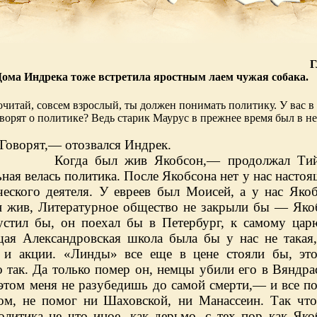
Г
ома Индрека тоже встретила яростным лаем чужая собака.
очитай, совсем взрослый, ты должен понимать политику. У вас в
ворят о политике? Ведь старик Маурус в прежнее время был в н
Говорят,— отозвался Индрек.
Когда был жив Якобсон,— продолжал Тий
ная велась политика. После Якобсона нет у нас насто
ческого деятеля. У евреев был Моисей, а у нас Якоб
н жив, Литературное общество не закрыли бы — Яко
устил бы, он поехал бы в Петербург, к самому цар
щая Александровская школа была бы у нас не такая,
, и акции. «Линды» все еще в цене стояли бы, эт
о так. Да только помер он, немцы убили его в Вяндра
в этом меня не разубедишь до
самой смерти,— и все п
ом, не помог ни
Шаховской, ни Манассеин. Так что
олитика не что иное, как дерьмо, с тех пор как Яко