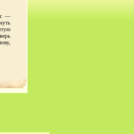
л: —
нуть
ытую
дверь
ову,