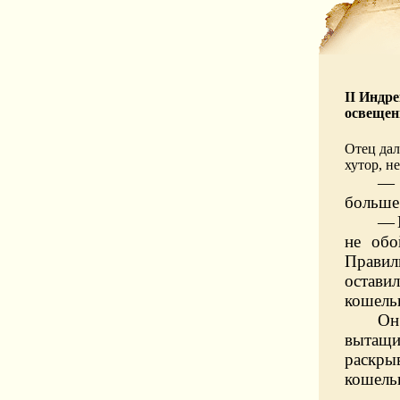
II Индре
освещен
Отец дал
хутор, не
—
больше 
—
не обо
Правил
оставил
кошельк
Он
вытащи
раскры
кошельк
— 