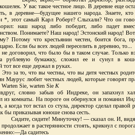
кошелек. У вас такое честное лицо. В деревне еще ост
сть, в деревне—будущее нашего народа. Знаете, кто
н *, этот самый Карл Роберт? Слыхали? Что он гово
орил: наш народ либо победит, либо падет вмес
янством. Понимаете? Наш народ! Эстонский народ!
Вот
му? Потому что крестьянин честен, бо
ится бога, п
царю. Если бы всех людей переселить в деревню, то...
 не договорил, что было бы в таком случае. Только в
а рублевую бумажку, сложил ее и сунул в коше
 тот все еще держал в руках.
 Это за то, что вы честны, что вы дитя честных
родит
ин Маурус любит честных людей, которые говорят пр
.
Warten
Sie
,
warten
Sie
К
вдруг, словно забыв об Индреке, он запахнул хал
л из комнаты. На пороге он обернулся и поманил Ин
, а когда тот встал со стула, директор сделал правой 
ак бы приказывая юноше снова сесть.
Сидите, сидите! Минуточку! — сказал он. И, видя
продолжает в растерянности стоять, крикнул с порог
женно:—Да садитесь