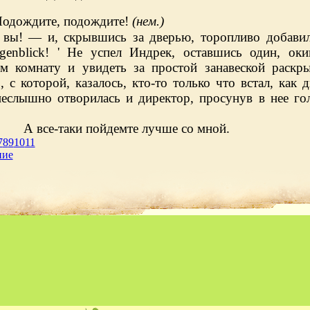
одождите, подождите!
(нем.)
 вы! — и, скрывшись за дверью, торопливо добави
genblick
! '
He
успел Индрек, оставшись один, оки
ом комнату и увидеть за простой занавеской раскр
, с которой, казалось, кто-то только что встал, как 
неслышно отворилась и директор, просунув в нее гол
А все-таки пойдемте лучше со мной.
7
8
9
10
11
ние