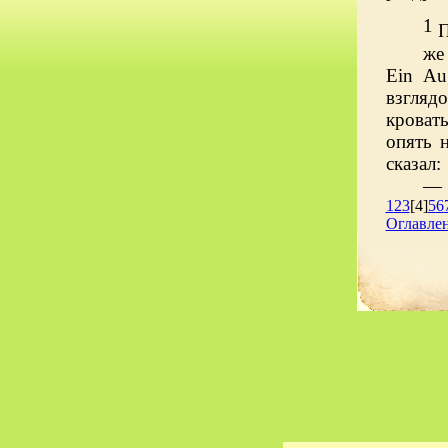
1
П
же
Ein
Au
взгляд
кровать
опять 
сказал:
— 
1
2
3
[4]
5
6
Оглавле