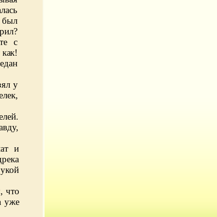
алась
 был
рил?
те с
 как!
редан
зял у
лек,
елей.
авду,
ат и
дрека
рукой
, что
а уже