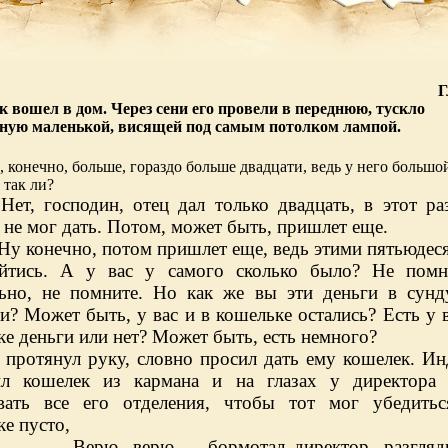
Г
к вошел в дом. Через сени его провели в переднюю, тускло
ную маленькой, висящей под самым потолком лампой.
, конечно, больше, гораздо больше двадцати, ведь у него большо
 так ли?
Нет, господин, отец дал только двадцать, в этот ра
не мог дать. Потом, может быть, пришлет еще.
Ну конечно, потом пришлет еще, ведь этими
пятьюдес
йтись. А у вас у самого сколько было? Не помн
ьно, не помните. Но как же вы эти деньги в сунд
и? Может быть, у вас и в кошельке остались? Есть у в
е деньги или нет? Может быть, есть немного?
 протянул руку, словно просил дать ему кошелек. Ин
л кошелек из кармана и на глазах у директора 
вать все его отделения, чтобы тот мог убедить
е пусто,
Верю, верю,— бормотал директор, разгляд