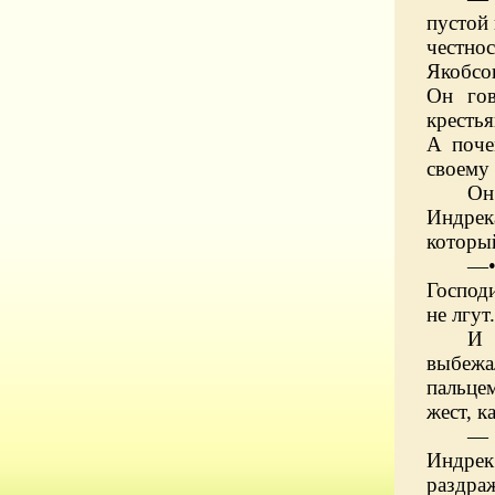
пустой 
честно
Якобсо
Он гов
кресть
А поче
своему 
Он
Индрек
который
—•
Господ
не лгут
И 
выбежа
пальцем
жест, к
— 
Индрек 
раздра