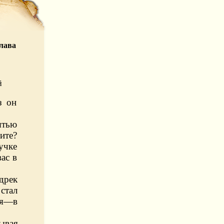
лава
й
з он
ятью
ите?
учке
ас в
дрек
стал
ся—в
ывая