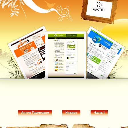
ЧАСТЬ II
Антон Таммсааре
Индрек
Часть I