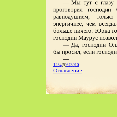
—
Мы тут с глазу 
проговорил господин
рав
нодушием, только
энергичнее, чем всегд
больше ничего. Юрка го
господин Маурус позволи
—
Да, господин О
бы просил, если господи
—
1
2
3
4
[5]
6
7
8
9
10
Оглавление