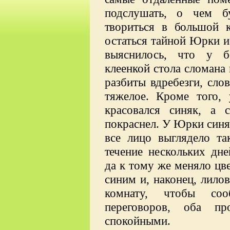
подслушать,
о чем бу
твориться в большой
остаться тайной Юрки и
выяснилось, что у б
клеенкой стола сломана 
разбиты вдребезги, сло
тяжелое. Кроме того,
красовался синяк, а 
покраснел. У Юрки синя
все лицо выглядело та
течение нескольких дн
да к тому же меняло цве
синим и, наконец, лило
комнату, чтобы со
переговоров, оба пр
спокойными.