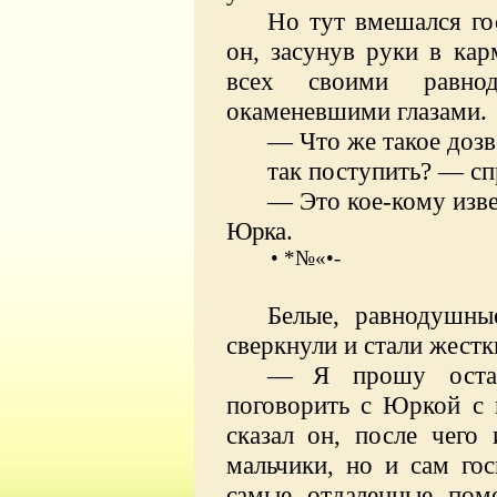
Но тут вмешался г
он, засунув руки в кар
всех своими равно
окаменевшими глазами.
— Что же такое дозв
так поступить? — с
— Это кое-кому изве
Юрка.
• *№«•-
Белые, равнодушны
сверкнули и стали жестк
—
Я прошу оста
поговорить с Юркой с 
сказал он, после чего
мальчики,
но и сам гос
самые отда
ленные пом