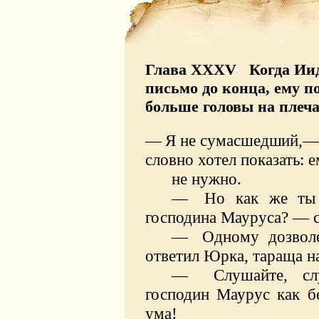
Глава XXXV Когда Иидр
письмо до конца, ему по
больше головы на плечах
— Я не сумасшедший,— 
словно хотел показать: 
не нужно.
—
Но как же ты
господина Мауруса? — с
—
Одному дозвол
ответил Юрка, тараща на
—
Слушайте, с
господин Маурус как б
ума!