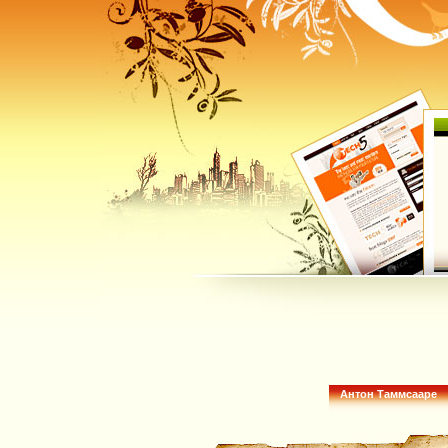
Антон Таммсааре