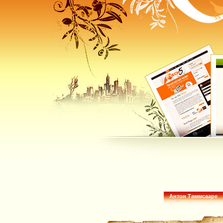
Антон Таммсааре