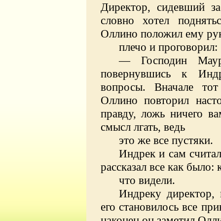
Директор, сидевший за
словно хотел поднять
Оллино положил ему ру
плечо и проговорил:
— Господин Маур
повернувшись к Индр
вопросы. Вначале тот
Оллино повторил наст
правду, ложь ничего ва
смысл лгать, ведь
это же все пустяки.
Индрек и сам считал
рассказал все как было: 
что видели.
Индреку директор, 
его становилось все при
наконец он заметил Олл