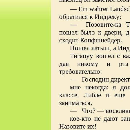
—
Em
wahrer
Landsc
обратился к Индреку:
— Позовите-ка Ти
пошел было к двери, 
сходит Копфшнейдер.
Пошел латыш, а Индр
Тигапуу вошел с ва
дав никому и рта 
требовательно:
— Господин директо
мне некогда: я до
классе. Либле и еще 
заниматься.
— Что? — воскликн
кое-кто не дают за
Назовите их!