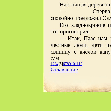
Настоящая деревен
—
Сперва
спокойно
предложил Ол
Его хладнокровие п
тот проговорил:
—
Итак, Паас нам 
честные люди, дети ч
свинину с кислой кап
сам,
1
2
3
4
[5]
6
7
8
9
10
11
12
Оглавление