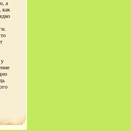
ю, а
 как
едко
ги.
что
т
 у
ение
дно
дь
ого