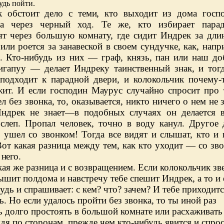
удь пойти.
к обстоит дело с теми, кто выходит из дома гос
п
а через черный ход. Те же, кто избирает парад
ят через большую комнату, где сидит Индрек за дл
или роется за занавеской в своем сундучке, как, напр
я. Кто-нибудь из них — граф, князь, пан или наш д
игапуу — делает Индреку таинственный знак, и тог
, подходит к парадной двери, и колокольчик почему-
жит. И если господин Маурус случайно спросит про 
л без звонка, то, оказывается, никто ничего о нем не з
ндрек не знает—в подобных случаях он делается 
 слеп. Пропал человек, точно в воду канул. Другое 
 ушел со звонком! Тогда все видят и слышат, кто и 
от какая разница между тем, как кто уходит — со зв
з
него.
кая же разница и с возвращением. Если колокольчик зв
ышит полдома и навстречу тебе спешит Индрек, а то и
удь и спрашивает: с кем? что? зачем? И тебе приходитс
ь. Но если удалось пройти без звонка, то ты иной раз
 долго простоять в большой комнате или расхаживать
ядя по сторонам, прежде чем кто-нибудь явится и спро