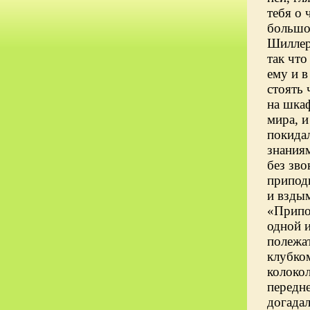
тебя о
большо
Шиллер.
так что
ему и в
стоять 
на шкаф
мира, и
покидал
знания
без зво
приподн
и вздым
«Припод
одной и
полежат
клубком
колокол
передн
догадал