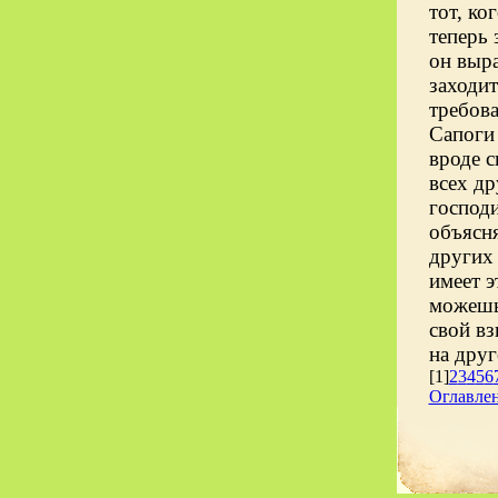
тот, ко
теперь 
он выра
заходит
требова
Сапоги 
вроде с
всех др
господи
объясня
других 
имеет э
можешь 
свой вз
на друг
[1]
2
3
4
5
6
Оглавле