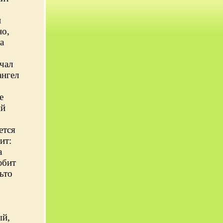
и
но,
а
чал
ангел
е
ий
ется
ит:
а
юбит
ьто
ый,