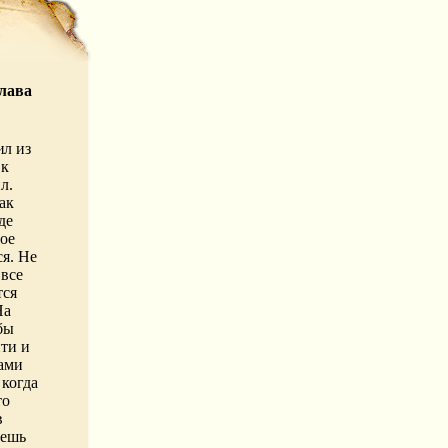
лава
ил из
 к
л.
ак
де
ое
ся. Не
 все
тся
На
бы
ти и
нами
 когда
то
в
чешь