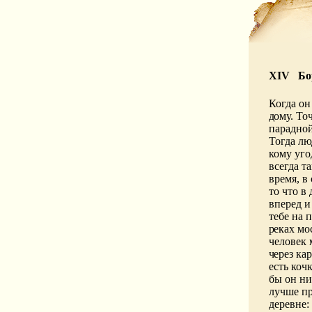
XIV Бор
Когда он
дому. То
парадной
Тогда лю
кому уго
всегда т
время, в
то что в
вперед и
тебе на 
реках
мо
человек 
через кар
есть коч
бы он ни
лучше пр
деревне: