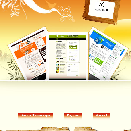
ЧАСТЬ II
Антон Таммсааре
Индрек
Часть I