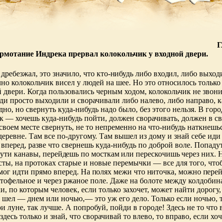
Г
мотание Индрека прервал колокольчик у входной двери.
 дребезжал, это значило, что кто-
нибудь либо входил, либо выход
чно ко
локольчик висел у людей на шее. Но это относилось только
 двери. Когда пользовались черным ходом, колокольчик не звони
ди просто выходили и сворачивали либо налево, либо направо, к
дно, но свернуть куда-нибудь надо было, без этого нельзя. В горо
ак — хочешь куда-нибудь пойти, должен сворачивать, должен в св
 своем месте свернуть, не то непременно на что-нибудь наткнешь
 деревне. Там все по-другому. Там вышел из дому и знай себе иди
 вперед, разве что свернешь куда-нибудь по доброй воле. Попаду
пути канавы, перей
дешь по мосткам или перескочишь через них. 
сты, на протоках старые и новые перемычки — все для того, что
мог идти прямо вперед. На
полях межи что ниточка, можно перей
тофельное и через ржаное поле. Даже на болоте между колдоби
ки, по которым человек, если только захочет, может найти дорогу,
 шел — днем или ночью,— это уж его дело. Только если ночью, 
и луне, так лучше. А попробуй, пойди в городе! Здесь не то что 
 здесь только и знай, что сворачивай то влево, то вправо, если хо