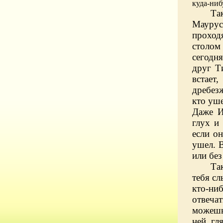
куда-ниб
Та
Маурус
проход
столом 
сегодн
друг Т
встает
дребез
кто уше
Даже И
глух и
если он
ушел. В
или бе
Та
тебя сл
кто-ниб
отвечат
можешь
ней, гл