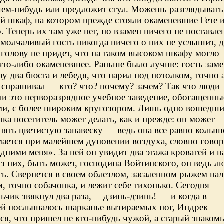
 чем-нибудь или предложит стул. Можешь разглядывать
й шкаф, на котором прежде стояли окаменевшие Гете 
 Теперь их там уже нет, но взамен ничего не поставле
 молчаливый гость никогда ничего о них не услышит, д
 голову не придет, что на таком высоком шкафу могло
что-либо окаменевшее. Раньше было лучше: гость заме
у два бюста и лебедя, что парил под потолком, точно 
 спрашивал — кто? что? почему? зачем? Так что люди
и это перворазрядное учебное заведение, обогащенны
ми, с более широким кругозором. Лишь одно вошедш
нка посетитель может делать, как и прежде: он может
ять цветистую занавеску — ведь она все равно колыш
ается при малейшем дуновении воздуха, словно говор
ними меня». За ней он увидит два этажа кроватей и н
з них, быть может, господина Войтинского, он ведь л
ь. Свернется в своем облезлом, засаленном рыжем пал
, точно собачонка, и лежит себе тихонько. Сегодня
ьчик звякнул два раза,— дзинь-дзинь! — и когда в
ей послышалось шарканье вытираемых ног, Индрек
ся, что пришел не кто-нибудь чужой, а старый знаком