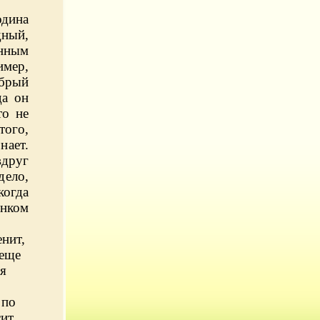
одина
ный,
инным
имер,
обрый
да он
то не
того,
нает.
вдруг
дело,
когда
онком
енит,
 еще
я
 по
сит