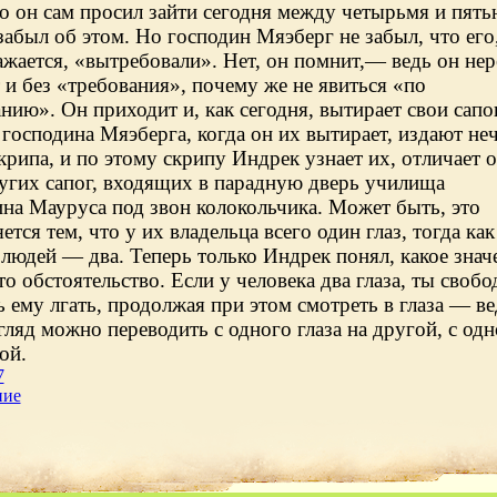
го он сам просил зайти сегодня между четырьмя и пять
забыл об этом. Но господин Мяэберг не забыл, что его,
жается, «вытребовали». Нет, он помнит,— ведь он нер
 и без «требования», почему же не явиться «по
нию». Он приходит и, как сегодня, вытирает свои сапо
господина Мяэберга, когда он их вытирает, издают не
крипа, и по этому скрипу Индрек узнает их, отличает о
угих сапог, входящих в парадную дверь училища
на Мауруса под звон колокольчика. Может быть, это
ется тем, что у их владельца всего один глаз, тогда как
людей — два. Теперь только Индрек понял, какое знач
то обстоятельство. Если у человека два глаза, ты свобо
ему лгать, продолжая при этом смотреть в глаза — ве
гляд можно переводить с одного глаза на другой, с одн
ой.
7
ние