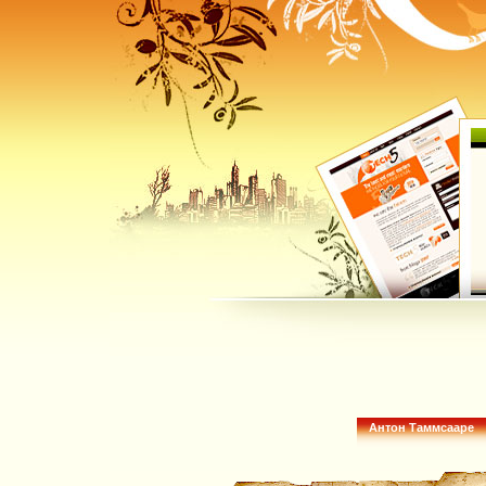
Антон Таммсааре