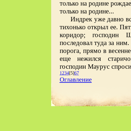
только на родине рожда
только на родине...
Индрек уже давно вс
тихонько открыл ее. Пят
коридор; господин Ш
последовал туда за ним.
порога, прямо в весенне
еще нежился старичо
господин Маурус спроси
1
2
3
4
[5]
6
7
Оглавление