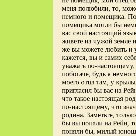
не помещик, мой отец б
меня полюбили, то, мож
немного и помещика. По
помещика могли бы немн
вас свой настоящий язык,
живете на чужой земле и
же вы можете любить и 
кажется, вы и самих себ
уважать по-настоящему, 
побогаче, будь я немно
моего отца там, у крыль
пригласил бы вас на Рейн
что такое настоящая род
по-настоящему, что значи
родина. Заметьте, только
бы вы попали на Рейн, т
поняли бы, милый юноша