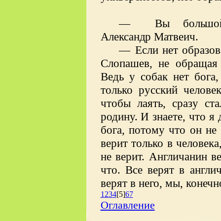
—
Вы большой
Александр
Матвеич.
—
Если нет образо
Слопашев, не обращая
Ведь у собак нет бога,
только русский человек
чтобы лаять, сразу ст
родину. И знаете, что я
бога, потому что он не
верит только в человека,
не верит. Англичанин ве
что. Все верят в англи
верят в него, мы, конечн
1
2
3
4
[5]
6
7
Оглавление