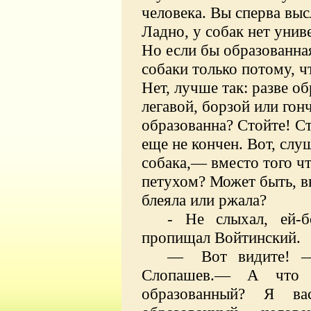
человека. Вы сперва выс
Ладно, у собак нет униве
Но если бы образованная
собаки только потому, ч
Нет, лучше так: разве о
легавой, борзой или гон
образованна? Стойте! Ст
еще не кончен. Вот, слу
собака,— вместо того ч
петухом? Может быть, в
блеяла или ржала?
- Не слыхал, ей-б
пропищал Войтинский.
—
Вот видите! 
Слопашев.— А что д
образованный? Я ва