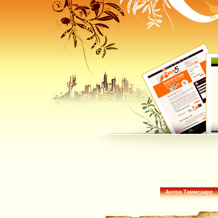
Антон Таммсааре