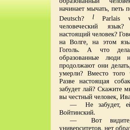
образованный челов
начинает мычать, петь п
l
Deutsch
?
Parlais
человеческий язык?
настоящий человек? Гов
на Волге, на этом яз
Гоголь. А что дел
образованные люди 
продолжают они делать
умерли? Вместо того 
Разве настоящая собак
забудет лай? Скажите м
вы честный человек, Ив
—
Не забудет, е
Войтинский.
—
Вот видите
университетов, нет обр