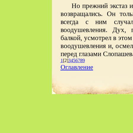
Но прежний экстаз 
возвращались. Он толь
всегда с ним случа
вооду
шевления. Дух, 
балкой, усмотрел в этом
воодушевления и, осмеле
перед глазами Слопашев
1
[2]
3
4
5
6
7
8
9
Оглавление