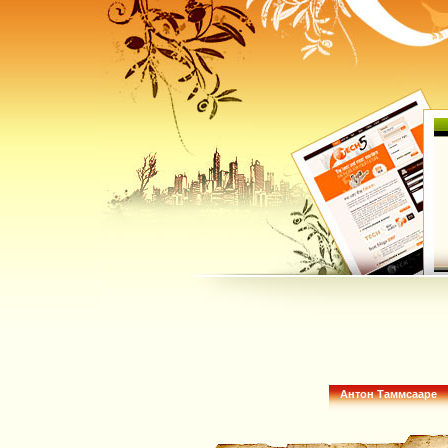
Антон Таммсааре