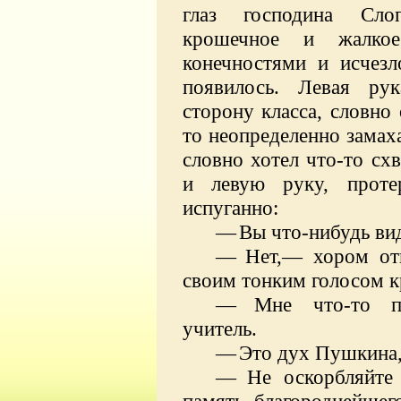
глаз господина Сло
крошечное и жалко
конечностями и исчезл
появилось. Левая ру
сторону класса, словно
то неопределенно замаха
словно хотел что-то сх
и левую руку, проте
испуганно:
—
Вы что-нибудь ви
—
Нет,— хором отв
своим тонким голосом к
—
Мне что-то п
учитель.
—
Это дух Пушкина,
—
Не оскорбляйте
память благороднейшег