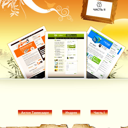
ЧАСТЬ II
Антон Таммсааре
Индрек
Часть I