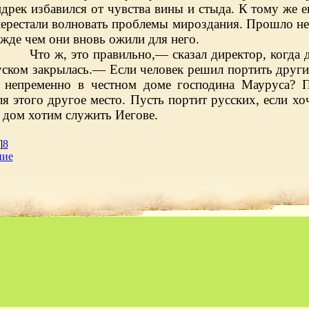
рек избавился от чувства вины и стыда. К тому же е
перестали волновать проблемы мироздания. Прошло н
ежде чем они вновь ожили для него.
Что ж, это правильно,— сказал директор, когда 
уском закрылась.— Если человек решил портить други
 непременно в честном доме господина Мауруса? 
я этого другое место. Пусть портит русских, если хоч
 дом хотим служить Иегове.
]
8
ние