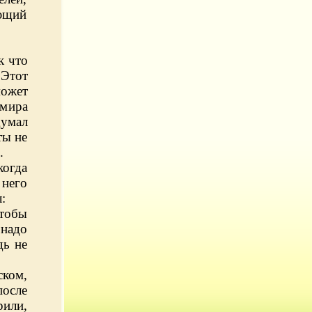
ающий
к что
 Этот
может
 мира
думал
ты не
.
когда
 него
:
тобы
 надо
дь не
ском,
после
рили,