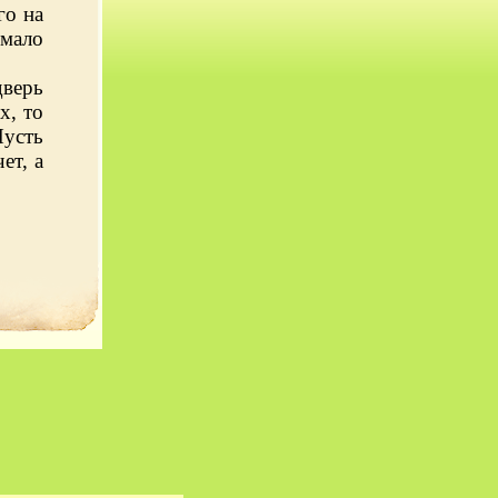
го на
емало
дверь
х, то
Пусть
ет, а