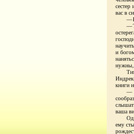
сестер
вас в с
—
—
остере
господи
научить
и богом
нанятьс
нужны, 
Ти
Индрек
книги и
— 
сообра
слышат
ваша ви
Од
ему сты
рождес