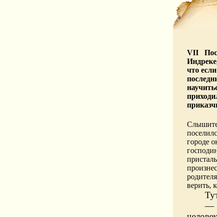
VII Пос
Индреке
что если
последни
научитьс
приходил
приказч
Слышите!
поселилс
городе о
господин
присталь
произнес
родителя
верить, к
Ту
—
челове