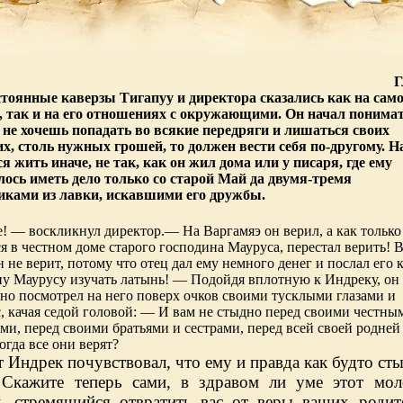
Г
тоянные каверзы Тигапуу и директора сказались как на сам
, так и на его отношениях с окружающими. Он начал понимат
 не хочешь попадать во всякие передряги и лишаться своих
х, столь нужных грошей, то должен вести себя по-другому. Н
я жить иначе, не так, как он жил дома или у писаря, где ему
ось иметь дело только со старой Май да двумя-тремя
иками из лавки, искавшими его дружбы.
 — воскликнул директор.— На Варгамяэ он верил, а как только
я в честном доме старого господина Мауруса, перестал верить! 
н не верит, потому что отец дал ему немного денег и послал его 
у Маурусу изучать латынь! — Подойдя вплотную к Индреку, он
но посмотрел на него поверх очков своими тусклыми глазами и
, качая седой головой: — И вам не стыдно перед своими честны
ми, перед своими братьями и сестрами, перед всей своей родней
огда все они верят?
т Индрек почувствовал, что ему и правда как будто ст
Скажите теперь сами, в здравом ли уме этот мол
к, стремящийся отвратить вас от веры ваших родит