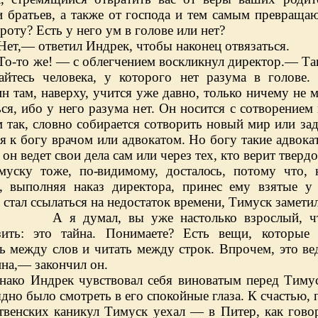
 и братьев, а также от господа и тем самым превращ
ироту? Есть у него ум в голове или нет?
Нет,— ответил Индрек, чтобы наконец отвязаться.
То-то же! — с облегчением воскликнул директор.— Та
гайтесь человека, у которого нет разума в голове.
н там, наверху, учится уже давно, только ничему не 
ся, ибо у него разума нет. Он носится с сотворением
 так, словно собирается сотворить новый мир или за
я к богу врачом или адвокатом. Но богу такие адвока
он ведет свои дела сам или через тех, кто верит твердо
муску тоже, по-видимому, досталось, потому что,
, выполняя наказ директора, принес ему взятые у
 стал ссылаться на недостаток времени, Тимуск заметил
А я думал, вы уже настолько взрослый, ч
зить: это тайна. Понимаете? Есть вещи, которые
ь между слов и читать между строк. Впрочем, это ве
на,— закончил он.
нако Индрек чувствовал себя виноватым перед Тиму
дно было смотреть в его спокойные глаза. К счастью, 
твенских каникул Тимуск уехал — в Питер, как гово