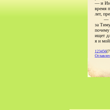
— и Инд
время 
лет, пр
— 
за Тим
почему
ищет дл
я и мой
1
2
3
4
5
6
[7
Оглавле