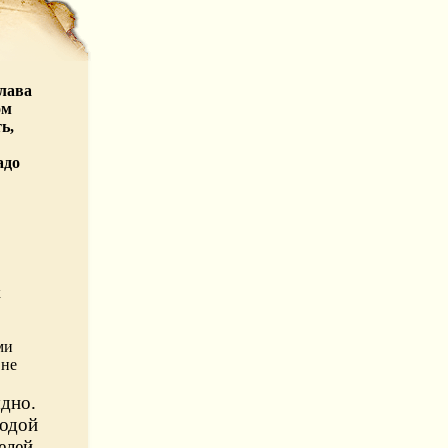
лава
ом
ь,
адо
В
к
ми
 не
ыдно.
одой
елей,