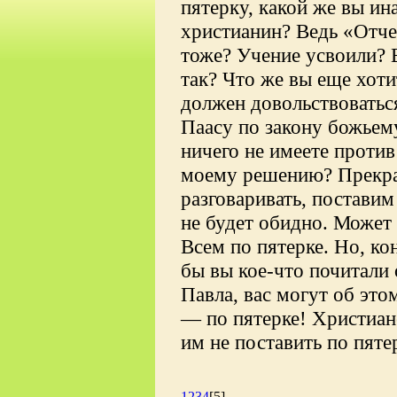
пятерку, какой же вы и
христианин? Ведь «Отче
тоже? Учение усвоили? В
так? Что же вы еще хот
должен довольствоватьс
Паасу по закону божьему
ничего не имеете против
моему решению? Прекра
разговаривать, поставим
не будет обидно. Может 
Всем по пятерке. Но, ко
бы вы кое-что почитали
Павла, вас могут об это
— по пятерке! Христиане
им не поставить по пятер
1
2
3
4
[5]