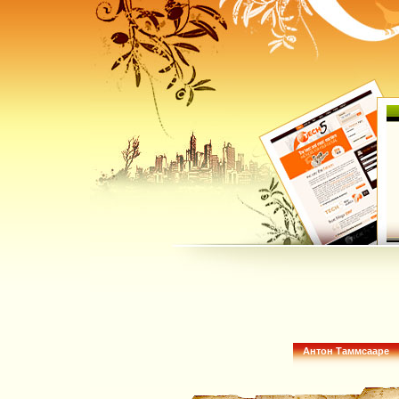
Антон Таммсааре