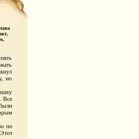
лава
акт,
м,
пять
жать
икнул
у, но
рышку
. Все
 были
торым
бо по
Этот