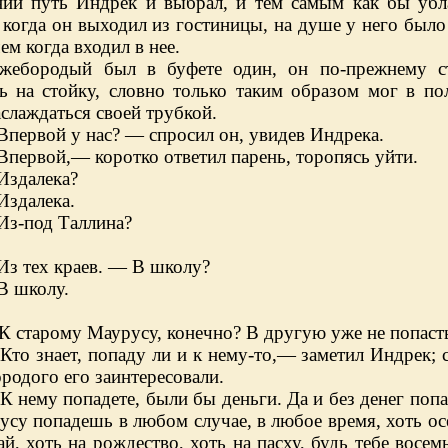
ний путь Индрек и выбрал, и тем самым как бы уб
 когда он выходил из гостиницы, на душе у него было
чем когда входил в нее.
жебородый был в буфете один, он по-прежнему ст
сь на стойку, словно только таким образом мог в п
слаждаться своей трубкой.
Впервой у нас? — спросил он, увидев Индрека.
Впервой,— коротко ответил парень, торопясь уйти.
Издалека?
Издалека.
Из-под Таллина?
Из тех краев. — В школу?
В школу.
К старому Маурусу, конечно? В другую уже не попаст
Кто знает, попаду ли и к нему-то,— заметил Индрек; 
родого его заинтересовали.
К нему попадете, были бы деньги. Да и без денег попа
усу попадешь в любом случае, в любое время, хоть о
й, хоть на рождество, хоть на пасху, будь тебе восемь