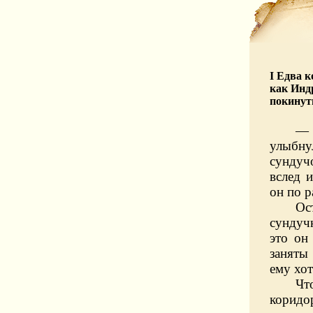
I Едва к
как Инд
покинут
— 
улыбну
сундуч
вслед 
он по р
Ос
сундучк
это он
заняты
ему хот
Чт
коридо