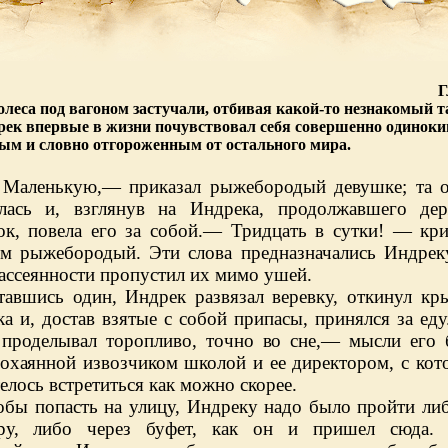
Г
олеса под вагоном застучали, отбивая какой-то незнакомый т
рек впервые в жизни почувствовал себя совершенно одиноки
ым и словно отгороженным от остального мира.
Маленькую,— приказал рыжебородый девушке; та о
лась и, взглянув на Индрека, продолжавшего дер
ок, повела его за собой.— Тридцать в сутки! — кр
им рыжебородый. Эти слова предназначались Индрек
ассеянности пропустил их мимо ушей.
тавшись один, Индрек развязал веревку, откинул к
а и, достав взятые с собой припасы, принялся за еду
 проделывал торопли
во, точно во сне,— мысли его
 охаянной
извозчиком школой и ее директором, с ко
елось встретиться как можно скорее.
обы попасть на улицу, Индреку надо было пройти ли
ру, либо через буфет, как он и пришел сюда. 