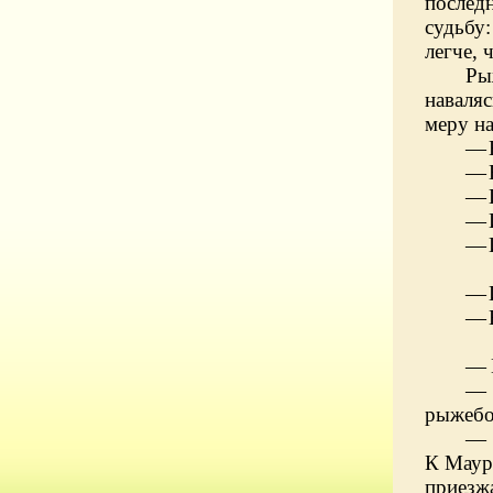
послед
судьбу:
легче, 
Ры
наваля
меру на
—
—
—
—
—
—
—
—
—
рыжебо
—
К Маур
приезжа