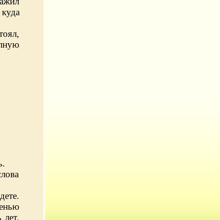
лажил
 куда
оял,
олную
ь.
слова
дете.
сенью
 лет,