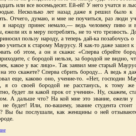
дцать или все восемьдесят. Ей-ей! У него учатся и лы
родые. Несколько лет назад даже я решил было к
ть. Отчего, думаю, и мне не поучиться, раз люди уч
 я народу принес немало,— ведь человеку пиво и 
, ежели их в меру потреблять, не то что трезвость. Д
риносил пользу народу, а теперь дай-ка позабочусь о 
ю учиться к старому Маурусу. Я как-то даже зашел к
овать об этом, а он и скажи: «Сперва сбрейте боро
риходите, с бородой нельзя, за бородой не видно, ч
век, какое у вас лицо». Так заявил мне старый Мауру
на это скажете? Сперва сбрить бороду... А ведь я да
овал еще, каково оно, учение-то. «Нет, господин Ма
, я со своей бородой не расстанусь, к тому же
тно, будет ли какой прок от учения». Ну, скажем, ст
том. А дальше что? На кой мне это звание, ежели у
 не будет! Или, по-вашему, звание студента стоит
? Вы бы послушали, как женщины о ней отзываютс
роде.
ние