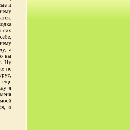
сые и
 нему
атся.
водка
о сих
себе,
 нему
ду, а
то вы
с. Ну
же не
урус,
 еще
ану я
 меня
 моей
я, о