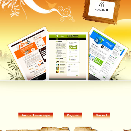
ЧАСТЬ II
Антон Таммсааре
Индрек
Часть I