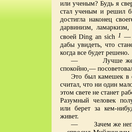
или ученым? Будь я све
стал ученым и решил б
достигла наконец свое
дарвинизм, ламаркизм,
1
своей
Ding
an
sich
— 
дабы увидеть, что стан
когда все будет решено.
— Лучше женись
спокойно,— посоветовал
Это был камешек в
считал, что ни один мал
этом свете не станет раб
Разумный человек полу
или берет за кем-нибу
живет.
— Зачем же непре
—спросил Мийлинымм, 