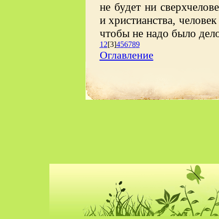
не будет ни сверхчелове
и христианства, человек
чтобы не надо было дело
1
2
[3]
4
5
6
7
8
9
Оглавление