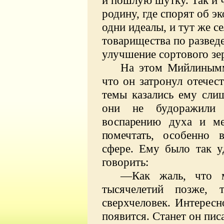
родину, где спорят об э
одни идеалы, и тут же с
товарищества по развед
улучшение сортового зе
На этом Мийлинымм
что он затронул отечес
темы казались ему сл
они не будоражили 
воспа
рению духа и м
помечтать,
особенно 
сфере. Ему было так у
говорить:
—Как жаль, что 
тысячелетий позже, 
сверхчеловек. Интересно
появится. Станет он пи