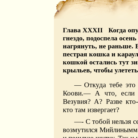
Глава XXXII Когда опу
гнездо, подоспела осень
нагрянуть, не раньше. 
пестрая кошка и карау
кошкой остались тут зи
крыльев, чтобы улететь
—
Откуда тебе это
Коови.— А что, если 
Везувия? А? Разве кто-
кто там извергает?
—- С тобой нельзя с
возмутился Мийлинымм.
и пошлую шутку. Так и ч