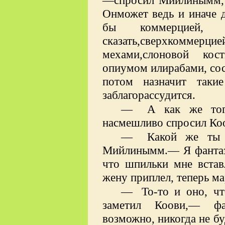
Онможет ведь и иначе д
бы коммерцией, к
сказать,сверхкоммерци
мехами,слоновой кос
опиумом илирабами, соср
потом назначит таки
заблагорассудится.
—
А как же то
насмешливо спросил Ко
—
Какой же ты 
Мийлинымм.— Я фантази
что шпильки мне вста
жену приплел, теперь ма
—
То-то и оно, ч
заметил Коови,— фа
возможно, никогда не бу