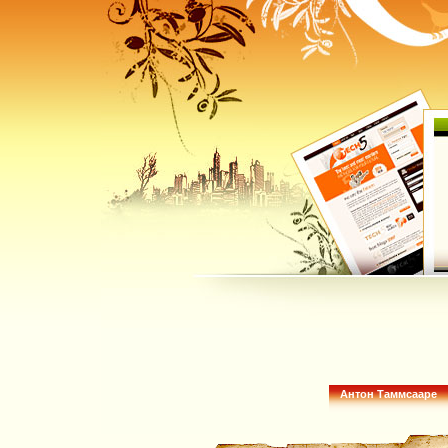
Антон Таммсааре