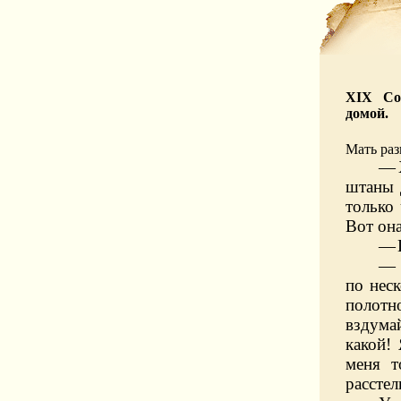
XIX Сол
домой.
Мать раз
—
штаны 
только 
Вот она
—
—
по неск
полотн
вздумай
какой!
меня т
расстел