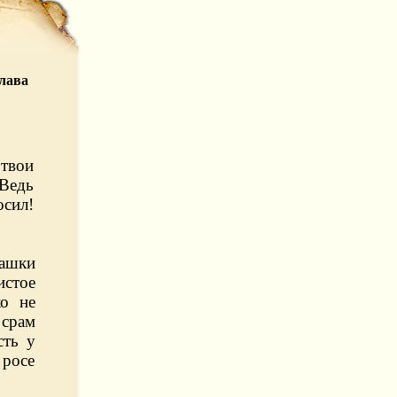
лава
 твои
 Ведь
осил!
башки
истое
ко не
 срам
сть у
 росе