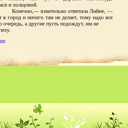
мся и холщовой.
Конечно,— язвительно ответила Лийне, —
т в город и ничего там не делает, тому надо все
 очередь, а другие пусть подождут, им не
к спеху.
ние