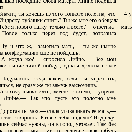
лышав последние слова матери, Лийне подошла
а:
Значит, ты хочешь из того тонкого полотна, что 4 у
, Индреку рубашки сшить? Ты же мне
его обеща
Тебе я нового натку, только и всего,'— ответила мать
Новое только через год будет,—возразила
Ну и что ж,—заметила мать,— ты же нынче
на конфирмацию еще не пойдешь.
А когда же?— спросила Лийне.— Все мои
ики нынче зимой пойдут, одна я должна позже
Подумаешь, беда какая, если ты через год
ишься, не сразу же ты замуж выскочишь.
А я хочу нынче идти, вместе со всеми,— упрямо
а Лийне.— Так что пусть это полотно мне
я.
Дорогая ты моя,— стала уговаривать ее мать,—
ы так говоришь. Разве я тебя обделю? Индреку-
шки сейчас нужны, он в город уезжает. Там без
ек нельзя, мы тут в деревне как-нибудь