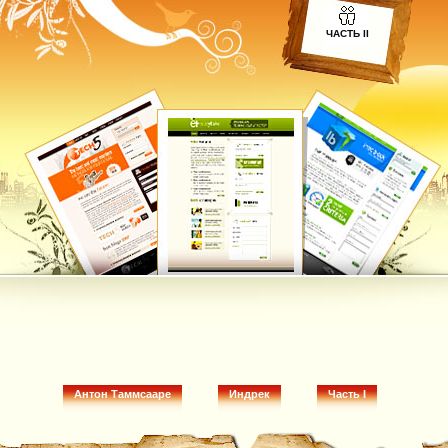
ЧАСТЬ II
Антон Таммсааре
Индрек
Часть I