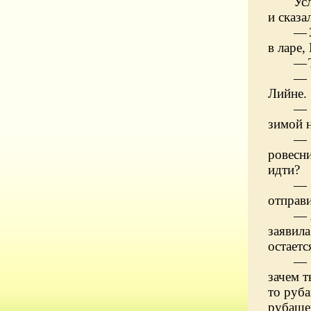
Ус
и сказал
—
в ларе
—
—
Лийне.
—
зимой 
—
ровесн
идти?
—
отправ
— 
заявил
остаетс
— 
зачем т
то руба
рубаш