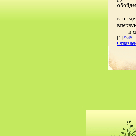
обойде
— 
кто еде
впервую
[1]
2
3
4
5
Оглавле