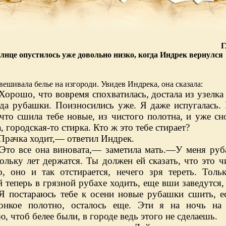
Г
нце опустилось уже довольно низко, когда Индрек вернулся
вешивала белье на изгороди. Увидев Индрека, она сказала:
Хорошо, что вовремя спохватилась, достала из узелка
да рубашки. Поизносились уже. Я даже испугалась.
что сшила тебе новые, из чистого полотна, и уже сн
, городская-то стирка. Кто ж это тебе стирает?
Прачка ходит,— ответил Индрек.
Это все она виновата,— заметила мать.—У меня ру
ольку лет держатся. Ты должен ей сказать, что это ч
о, оно и так отстирается, нечего зря тереть. Толь
 теперь в грязной рубахе ходить, еще вши заведутся,
 Я постараюсь тебе к осени новые рубашки сшить, е
онкое полотно, осталось еще. Эти я на ночь на
ю, чтоб белее были, в городе ведь этого не сделаешь.