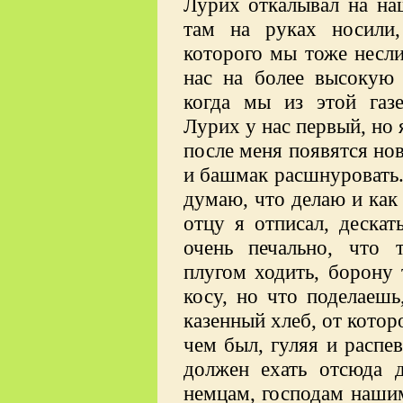
Лурих откалывал на на
там на руках носили,
которого мы тоже несли
нас на более высокую 
когда мы из этой газ
Лурих у нас первый, но 
после меня появятся но
и башмак расшнуровать.
думаю, что делаю и как
отцу я отписал, дескать
очень печально, что т
плугом ходить, борону 
косу, но что поделаешь
казенный хлеб, от которо
чем был, гуляя и распев
должен ехать отсюда 
немцам, господам нашим