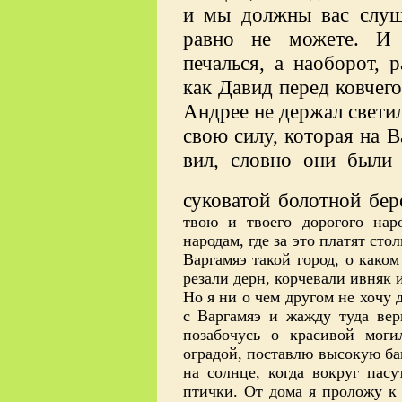
и мы должны вас слуша
равно не можете. И 
печалься, а наоборот, 
как Давид перед ковчего
Андрее не держал светил
свою силу, которая на 
вил, словно они были
суковатой болотной бе
твою и твоего дорогого нар
народам, где за это платят сто
Варгамяэ такой город, о како
резали дерн, корчевали ивняк 
Но я ни о чем другом не хочу д
с Варгамяэ и жажду туда верн
позабочусь о красивой моги
оградой, поставлю высокую ба
на солнце, когда вокруг пас
птички. От дома я проложу к