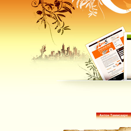
Антон Таммсааре